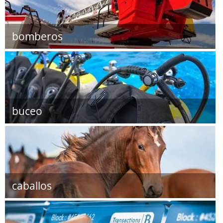
bomberos
buceo
caballos