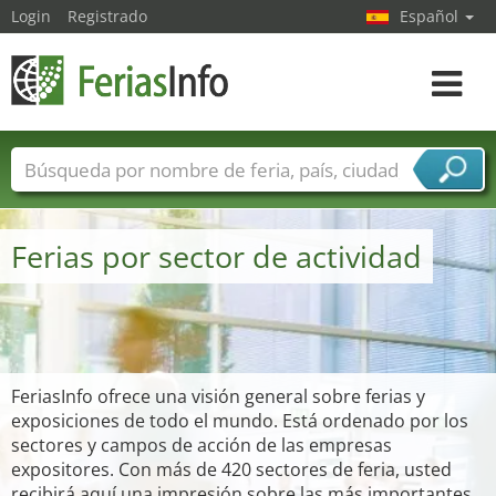
Login
Registrado
Español
Navega
toggle
Nombres de ferias
Países
Ciudades
Sectores de ferias
Ferias por sector de actividad
Sectores de proveedor de servicios
FeriasInfo ofrece una visión general sobre ferias y
exposiciones de todo el mundo. Está ordenado por los
sectores y campos de acción de las empresas
expositores. Con más de 420 sectores de feria, usted
recibirá aquí una impresión sobre las más importantes