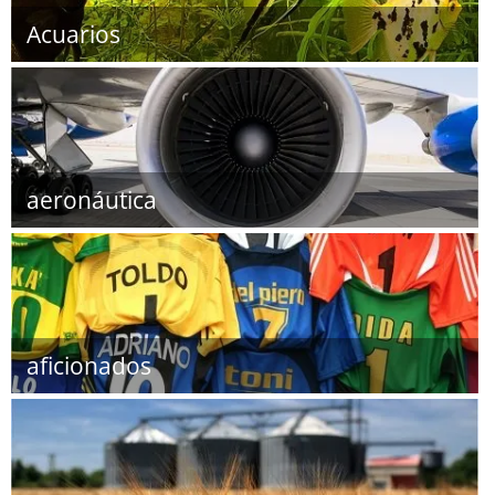
Acuarios
aeronáutica
aficionados