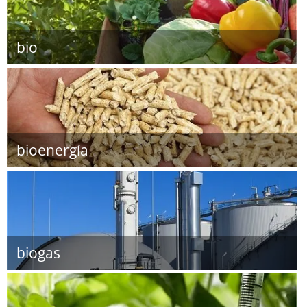
bio
bioenergía
biogas