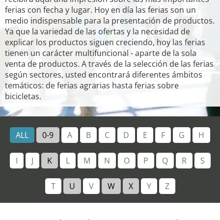
ferias con fecha y lugar. Hoy en día las ferias son un
medio indispensable para la presentación de productos.
Ya que la variedad de las ofertas y la necesidad de
explicar los productos siguen creciendo, hoy las ferias
tienen un carácter multifuncional - aparte de la sola
venta de productos. A través de la selección de las ferias
según sectores, usted encontrará diferentes ámbitos
temáticos: de ferias agrarias hasta ferias sobre
bicicletas.
ALL
0-9
A
B
C
D
E
F
G
H
I
J
K
L
M
N
O
P
Q
R
S
T
U
V
W
X
Y
Z