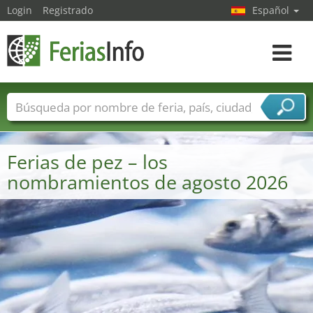
Login
Registrado
Español
Navega
toggle
Nombres de ferias
Países
Ciudades
Sectores de ferias
Ferias de pez – los
Sectores de proveedor de servicios
nombramientos de agosto 2026