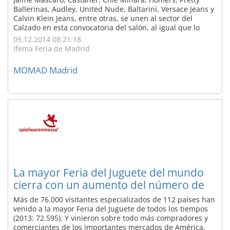
Ballerinas, Audley, United Nude, Baltarini, Versace Jeans y
Calvin Klein Jeans, entre otras, se unen al sector del
Calzado en esta convocatoria del salón, al igual que lo
hacen en el sector Moda Skunfunk, Surkana, CKS, Tiffosis,
09.12.2014 08:21:18
Confejeans, Rojo Carmesí, Manuela se va de Fiesta, Nubbe
Ifema Feria de Madrid
Clothes, Elena ...
MOMAD Madrid
La mayor Feria del Juguete del mundo
cierra con un aumento del número de
visitantes
Más de 76.000 visitantes especializados de 112 países han
venido a la mayor Feria del Juguete de todos los tiempos
(2013: 72.595). Y vinieron sobre todo más compradores y
comerciantes de los importantes mercados de América,