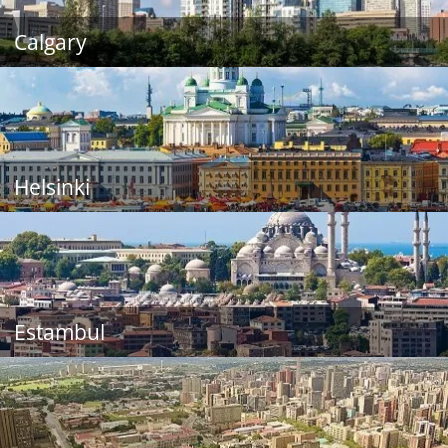
Calgary
Helsinki
Estambul