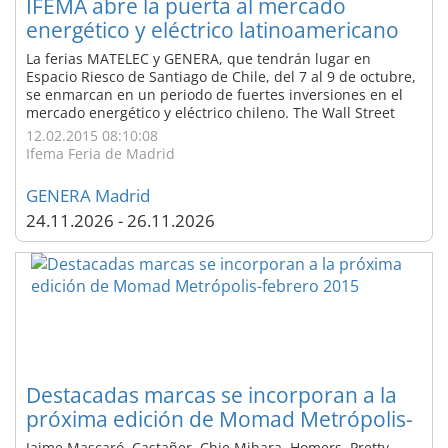
IFEMA abre la puerta al mercado
energético y eléctrico latinoamericano
La ferias MATELEC y GENERA, que tendrán lugar en
Espacio Riesco de Santiago de Chile, del 7 al 9 de octubre,
se enmarcan en un periodo de fuertes inversiones en el
mercado energético y eléctrico chileno. The Wall Street
Journal y la Fundación Heritage resaltan a Chile como el 7º
12.02.2015 08:10:08
país con mayor Índice de Libertad Económica, el mejor
Ifema Feria de Madrid
valorado de toda ...
GENERA Madrid
24.11.2026 - 26.11.2026
Destacadas marcas se incorporan a la
próxima edición de Momad Metrópolis-
febrero 2015
Jaime Mascaró, Castañer, Chie Mihara, Homers, Pretty