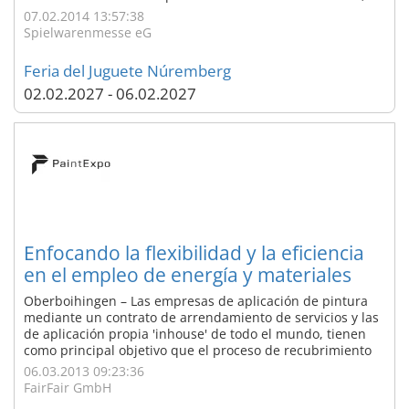
Asia y Europa. Todos se mostraron entusiasmados por el
07.02.2014 13:57:38
nuevo pabellón 3A con la TrendGallery y las numerosas
Spielwarenmesse eG
novedades del ramo del ...
Feria del Juguete Núremberg
02.02.2027 - 06.02.2027
Enfocando la flexibilidad y la eficiencia
en el empleo de energía y materiales
Oberboihingen – Las empresas de aplicación de pintura
mediante un contrato de arrendamiento de servicios y las
de aplicación propia 'inhouse' de todo el mundo, tienen
como principal objetivo que el proceso de recubrimiento
sea lo más eficiente posible. Al mismo tiempo, existe
06.03.2013 09:23:36
también una gran demanda de sistemas más flexibles. El
FairFair GmbH
certamen PaintExpo ...