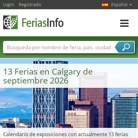
Login
Registrado
Español
Navega
toggle
Nombres de ferias
Países
Ciudades
Sectores de ferias
13 Ferias en Calgary de
Sectores de proveedor de servicios
septiembre 2026
Calendario de exposiciones con actualmente 13 ferias