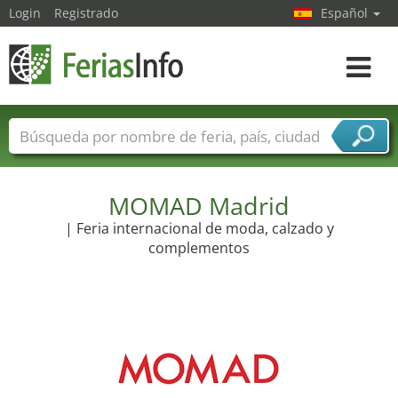
Login
Registrado
Español
Navega
toggle
Nombres de ferias
Países
Ciudades
Sectores de ferias
Sectores de proveedor de servicios
MOMAD Madrid
| Feria internacional de moda, calzado y
complementos