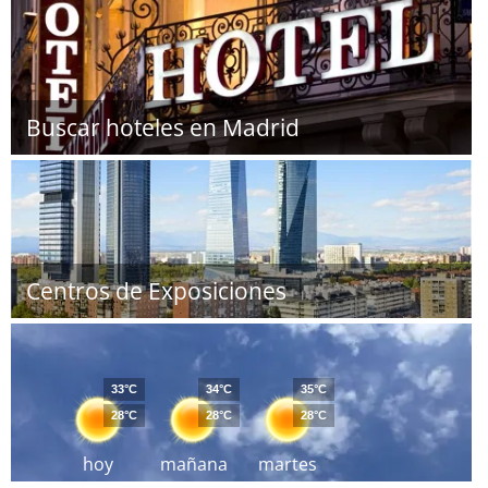
Buscar hoteles en Madrid
Centros de Exposiciones
33°C
34°C
35°C
28°C
28°C
28°C
hoy
mañana
martes