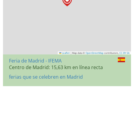
Leaflet
|
Map data ©
OpenStreetMap
contributors,
CC-BY-SA
Feria de Madrid - IFEMA
Centro de Madrid: 15,63 km en línea recta
ferias que se celebren en Madrid