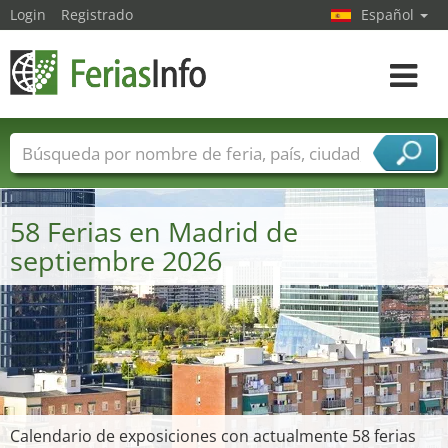
Login
Registrado
Español
Navega
toggle
Nombres de ferias
Países
Ciudades
Sectores de ferias
58 Ferias en Madrid de
Sectores de proveedor de servicios
septiembre 2026
Calendario de exposiciones con actualmente 58 ferias