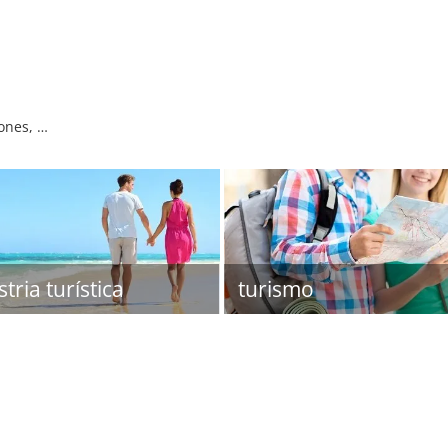
iones, …
tria turística
turismo