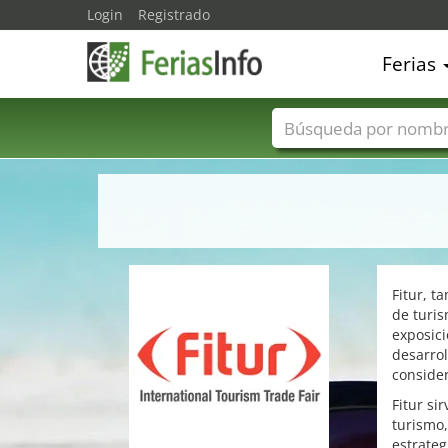
Login
Registrado
Ferias
Nombres de ferias
Fitur, t
de turis
exposici
desarrol
consider
Fitur si
turismo,
estrate