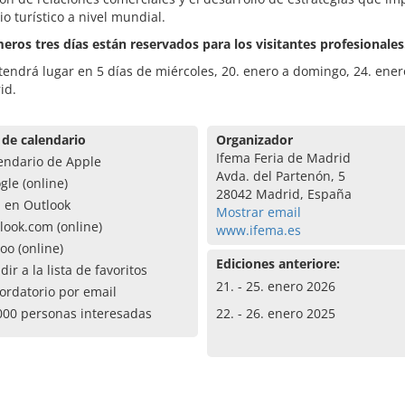
io turístico a nivel mundial.
eros tres días están reservados para los visitantes profesionales
 tendrá lugar en 5 días de miércoles, 20. enero a domingo, 24. ene
id.
 de calendario
Organizador
Ifema Feria de Madrid
endario de Apple
Avda. del Partenón, 5
gle (online)
28042 Madrid, España
a en Outlook
Mostrar email
look.com (online)
www.ifema.es
oo (online)
Ediciones anteriore:
dir a la lista de favoritos
21. - 25. enero 2026
ordatorio por email
000 personas interesadas
22. - 26. enero 2025