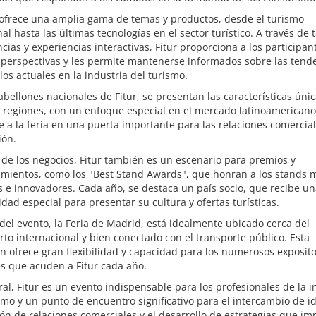
 ofrece una amplia gama de temas y productos, desde el turismo
nal hasta las últimas tecnologías en el sector turístico. A través de t
cias y experiencias interactivas, Fitur proporciona a los participan
 perspectivas y les permite mantenerse informados sobre las tend
los actuales en la industria del turismo.
abellones nacionales de Fitur, se presentan las características úni
 regiones, con un enfoque especial en el mercado latinoamericano
e a la feria en una puerta importante para las relaciones comercia
ión.
e los negocios, Fitur también es un escenario para premios y
imientos, como los "Best Stand Awards", que honran a los stands 
s e innovadores. Cada año, se destaca un país socio, que recibe u
dad especial para presentar su cultura y ofertas turísticas.
 del evento, la Feria de Madrid, está idealmente ubicado cerca del
to internacional y bien conectado con el transporte público. Esta
n ofrece gran flexibilidad y capacidad para los numerosos exposito
es que acuden a Fitur cada año.
al, Fitur es un evento indispensable para los profesionales de la i
smo y un punto de encuentro significativo para el intercambio de id
n de relaciones comerciales y el desarrollo de estrategias que im