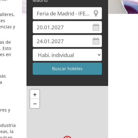
Madrid
alleres,
tes
encias y
cas de
. Esto
les en
más
na
+
−
res y
ndustria
eas, la
pulsan