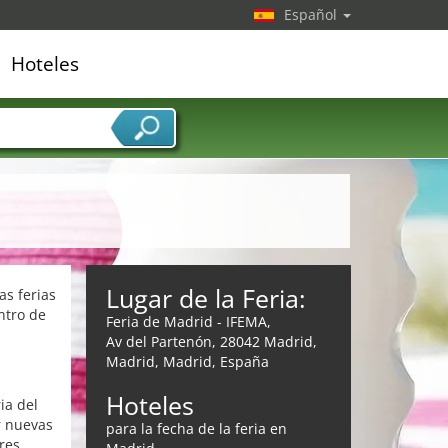
Español
Hoteles
edor de servicios
Lugar de la Feria:
as ferias
ntro de
Feria de Madrid - IFEMA,
Av del Partenón, 28042 Madrid,
Madrid, Madrid, España
Hoteles
ia del
r nuevas
para la fecha de la feria en
res.