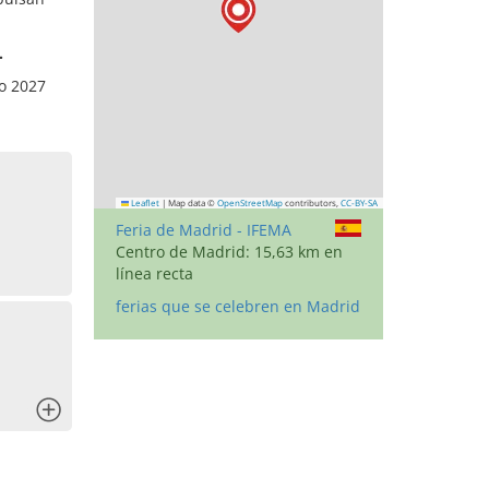
.
ro 2027
Leaflet
|
Map data ©
OpenStreetMap
contributors,
CC-BY-SA
Feria de Madrid - IFEMA
Centro de Madrid: 15,63 km en
línea recta
ferias que se celebren en Madrid
x