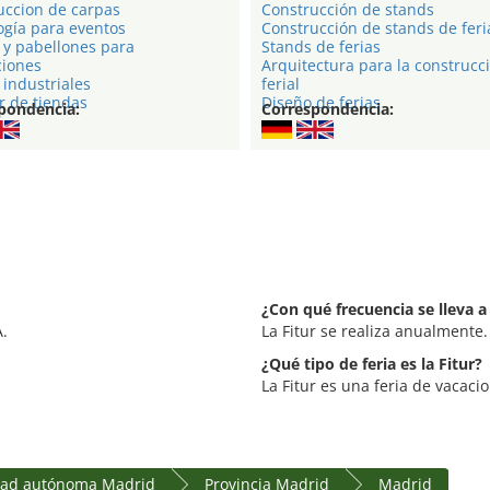
uccion de carpas
Construcción de stands
ogía para eventos
Construcción de stands de feri
 y pabellones para
Stands de ferias
ciones
Arquitectura para la construcc
industriales
ferial
r de tiendas
Diseño de ferias
pondencia:
Correspondencia:
¿Con qué frecuencia se lleva a 
A.
La Fitur se realiza anualmente.
¿Qué tipo de feria es la Fitur?
La Fitur es una feria de vacacio
ad autónoma Madrid
Provincia Madrid
Madrid