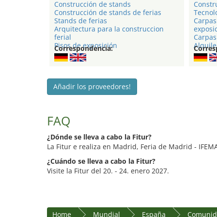
Construcción de stands
Constr
Construcción de stands de ferias
Tecnol
Stands de ferias
Carpas
Arquitectura para la construccion
exposi
ferial
Carpas 
Pisos de exposición
Alquile
Correspondencia:
Corres
Añadir los proveedores!
FAQ
¿Dónde se lleva a cabo la Fitur?
La Fitur e realiza en Madrid, Feria de Madrid - IFEM
¿Cuándo se lleva a cabo la Fitur?
Visite la Fitur del 20. - 24. enero 2027.
Home
Mundial
España
Comunid