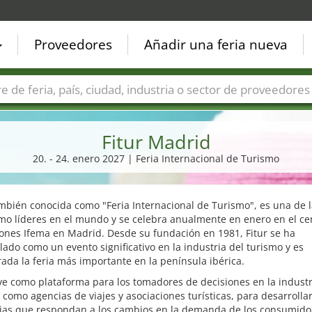
Proveedores
Añadir una feria nueva
Países
Ciudades
Sectores de ferias
Sectores de prove
Fitur Madrid
20. - 24. enero 2027 | Feria Internacional de Turismo
ambién conocida como "Feria Internacional de Turismo", es una de l
mo líderes en el mundo y se celebra anualmente en enero en el ce
ones Ifema en Madrid. Desde su fundación en 1981, Fitur se ha
lado como un evento significativo en la industria del turismo y es
ada la feria más importante en la península ibérica.
rve como plataforma para los tomadores de decisiones en la industr
 como agencias de viajes y asociaciones turísticas, para desarrolla
gias que respondan a los cambios en la demanda de los consumido