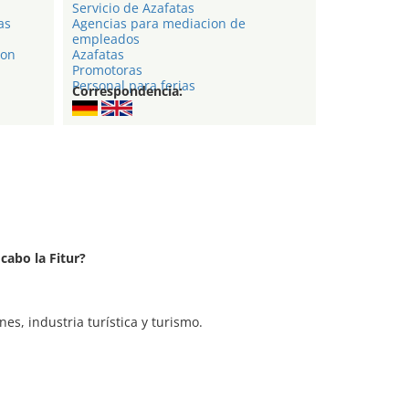
Servicio de Azafatas
as
Agencias para mediacion de
empleados
ion
Azafatas
Promotoras
Personal para ferias
Correspondencia:
cabo la Fitur?
nes, industria turística y turismo.