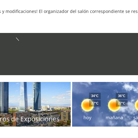
s y modificaciones! El organizador del salón correspondiente se re
34°C
36°C
27°C
27°C
hoy
mañana
s
ros de Exposiciones