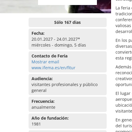
La feria
tradicio
conferen
Sólo 167 dias
valiosas
desarrol
Fecha:
20.01.2027 - 24.01.2027*
En los p
miércoles - domingo, 5 días
diversas
conviert
Contacto de Feria
esta reg
Mostrar email
Además d
www.ifema.es/en/fitur
reconoc
Audiencia:
creativo
visitantes profesionales y público
oportuni
general
El lugar
aeropuer
Frecuencia:
ubicació
anualmente
visitant
Año de fundación:
En gener
1981
del turi
promoció