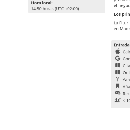
Hora local:
el negoc
14:50 horas (UTC +02:00)
Los prim
La Fitur
en Madr
Entrada
Cal
Goo
Cit
Out
Yah
Aña
Rec
< 1