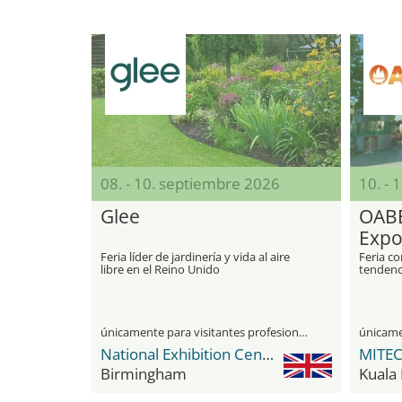
08. - 10. septiembre 2026
10. - 
Glee
OABE
Exp
Feria líder de jardinería y vida al aire
Feria co
libre en el Reino Unido
tendenci
libre
únicamente para visitantes profesionales
National Exhibition Center (NEC)
Birmingham
Kuala