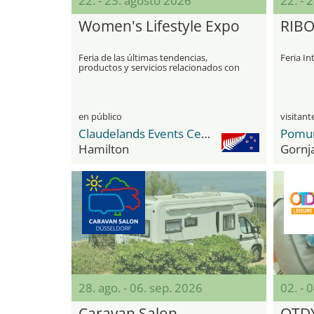
22. - 23. agosto 2026
22. - 
Women's Lifestyle Expo
RIB
Feria de las últimas tendencias,
Feria In
productos y servicios relacionados con
la vida de la mujer moderna
en público
Claudelands Events Centre
Pomurj
Hamilton
Gornj
28. ago. - 06. sep. 2026
02. - 
Caravan Salon
OTDY