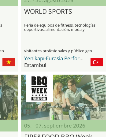
27. - 30. agosto 2026
WORLD SPORTS
es
Feria de equipos de fitness, tecnologías
deportivas, alimentación, moda y
bienestar
visitantes profesionales y público general
visitantes profesionales y público general
Yenikapı-Eurasia Performance and Art Center
Estambul
05. - 07. septiembre 2026
FIRE&FOOD BBQ Week