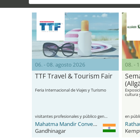
06. - 08. agosto 2026
08. - 
TTF Travel & Tourism Fair
Sema
(All
Feria Internacional de Viajes y Turismo
Exposic
cultura
visitantes profesionales y público general
en públ
Mahatma Mandir Convention Center
Ratha
Gandhinagar
Kemp