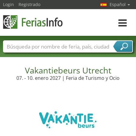
Login
Registrado
Español
Navega
toggle
Nombres de ferias
Países
Ciudades
Sectores de ferias
Sectores de proveedor de servicios
Vakantiebeurs Utrecht
07. - 10. enero 2027 | Feria de Turismo y Ocio