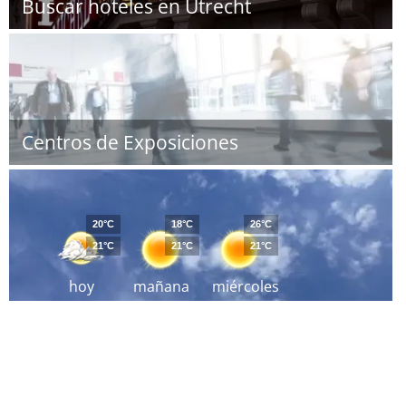
Buscar hoteles en Utrecht
Centros de Exposiciones
20°C
18°C
26°C
21°C
21°C
21°C
hoy
mañana
miércoles