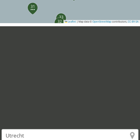
31
33
32
Leaflet
|
Map data ©
OpenStreetMap
contributors,
CC-BY-SA
40
37