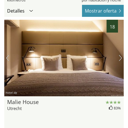
kilómetros
por habitación y noche
Detalles
Mostrar oferta
18
hotel.de
Malie House
Utrecht
83%