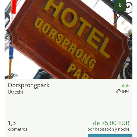
8
hotel.de
Oorsprongpark
Utrecht
64%
1,3
de 75,00 EUR
kilómetros
por habitación y noche