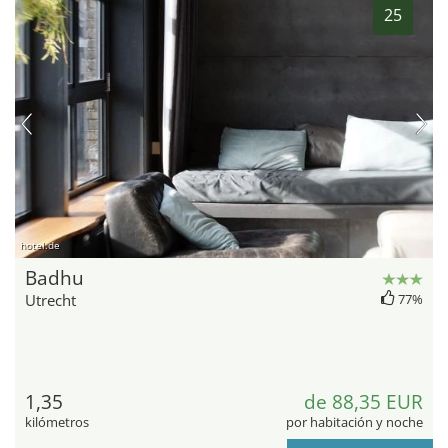
25
hotel.de
Badhu
Utrecht
77%
1,35
de 88,35 EUR
kilómetros
por habitación y noche