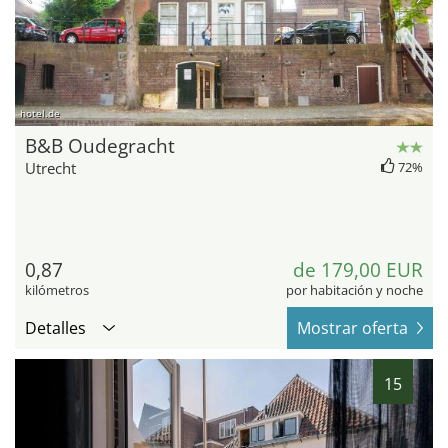
hotel.de
B&B Oudegracht
Utrecht
72%
0,87
de 179,00 EUR
kilómetros
por habitación y noche
Detalles
Mostrar oferta
15