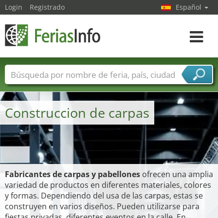
Login
Registrado
Español
Navega
toggle
Nombres de ferias
Países
Ciudades
Sectores de ferias
Construccion de carpas
Sectores de proveedor de servicios
Fabricantes de carpas y pabellones
ofrecen una amplia
variedad de productos en diferentes materiales, colores
y formas. Dependiendo del usa de las carpas, estas se
construyen en varios diseños. Pueden utilizarse para
fiestas privadas, diferentes eventos en la calle. En