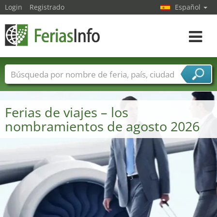
Login
Registrado
Español
Navega
toggle
Nombres de ferias
Países
Ciudades
Sectores de ferias
Ferias de viajes – los
Sectores de proveedor de servicios
nombramientos de agosto 2026