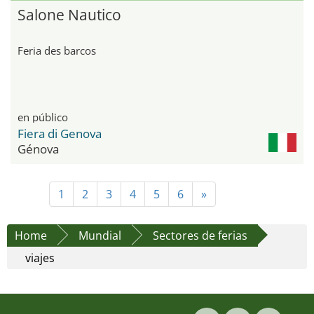
Salone Nautico
Feria des barcos
en público
Fiera di Genova
Génova
1
2
3
4
5
6
»
Home
Mundial
Sectores de ferias
viajes