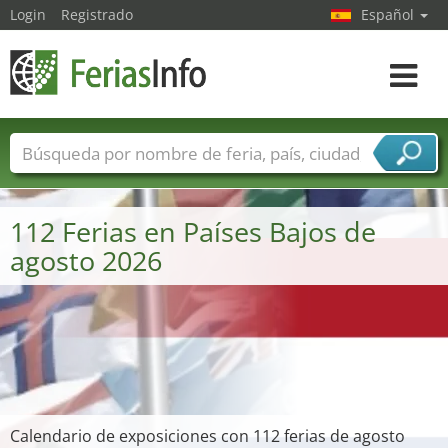
Login
Registrado
Español
Navega
toggle
Nombres de ferias
Países
Ciudades
Sectores de ferias
112 Ferias en Países Bajos de
Sectores de proveedor de servicios
agosto 2026
Calendario de exposiciones con 112 ferias de agosto