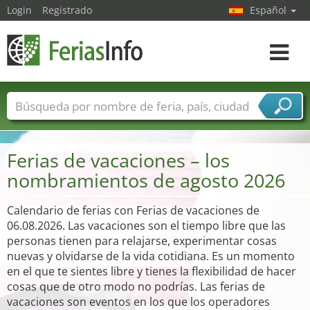
Login
Registrado
Español
Navega
toggle
Nombres de ferias
Países
Ciudades
Sectores de ferias
Ferias de vacaciones – los
Sectores de proveedor de servicios
nombramientos de agosto 2026
Calendario de ferias con Ferias de vacaciones de
06.08.2026. Las vacaciones son el tiempo libre que las
personas tienen para relajarse, experimentar cosas
nuevas y olvidarse de la vida cotidiana. Es un momento
en el que te sientes libre y tienes la flexibilidad de hacer
cosas que de otro modo no podrías. Las ferias de
vacaciones son eventos en los que los operadores