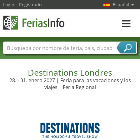
Login
Registrado
Español
Navega
toggle
Nombres de ferias
Países
Ciudades
Sectores de ferias
Sectores de proveedor de servicios
Destinations Londres
28. - 31. enero 2027 | Feria para las vacaciones y los
viajes | Feria Regional