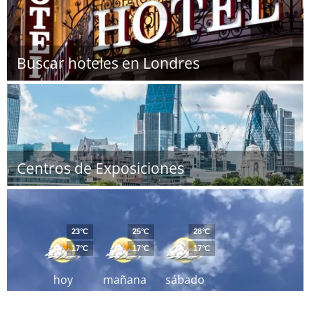
Buscar hoteles en Londres
Centros de Exposiciones
23°C
25°C
28°C
17°C
17°C
17°C
hoy
mañana
sábado