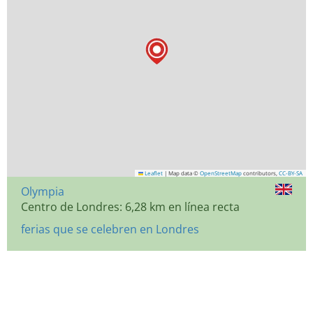
Leaflet
|
Map data ©
OpenStreetMap
contributors,
CC-BY-SA
Olympia
Centro de Londres: 6,28 km en línea recta
ferias que se celebren en Londres