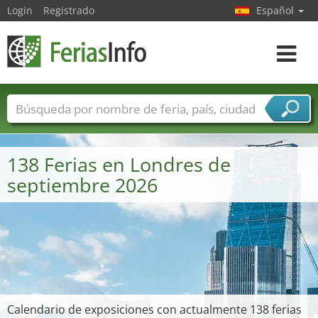
Login
Registrado
Español
Navega
toggle
Nombres de ferias
Países
Ciudades
Sectores de ferias
138 Ferias en Londres de
Sectores de proveedor de servicios
septiembre 2026
Calendario de exposiciones con actualmente 138 ferias