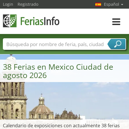
Login
Registrado
Español
Navega
toggle
Nombres de ferias
Países
Ciudades
Sectores de ferias
38 Ferias en Mexico Ciudad de
Sectores de proveedor de servicios
agosto 2026
Calendario de exposiciones con actualmente 38 ferias