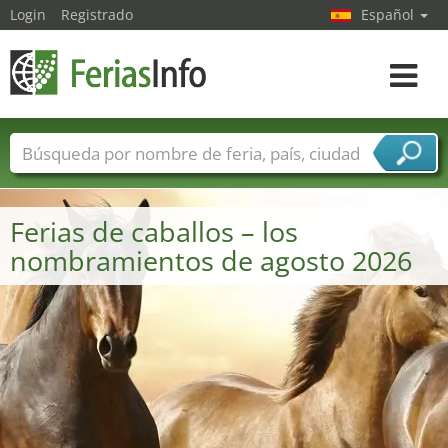
Login
Registrado
Español
Navega
toggle
Nombres de ferias
Países
Ciudades
Sectores de ferias
Ferias de caballos – los
Sectores de proveedor de servicios
nombramientos de agosto 2026