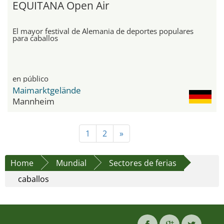
EQUITANA Open Air
El mayor festival de Alemania de deportes populares
para caballos
en público
Maimarktgelände
Mannheim
1
2
»
Home
Mundial
Sectores de ferias
caballos