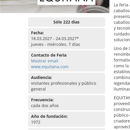
La feria
caballos
presenta
Sólo 222 dias
caballos
y tecnol
Fecha:
cuidado.
18.03.2027 - 24.03.2027*
solucion
jueves - miércoles, 7 días
Uno de l
renombr
Contacto de Feria
formativ
Mostrar email
como la 
www.equitana.com
establo
Audiencia:
combinan
visitantes profesionales y público
legendar
general
ilumina
EQUITAN
Frecuencia:
proveed
cada dos años
construc
público 
Año de fundación:
criadore
1972
aprovech