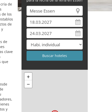
para la fecha de la feria en Essen
cría de
s
 de los
establos
ctos de
 y
es de
nes
as clave
a
s que
+
−
desde
de
u
nadores,
uienes
tos y