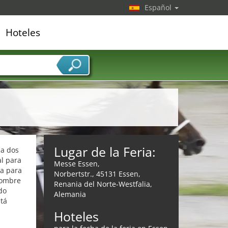
Español
Hoteles
edor de servicios
Lugar de la Feria:
da dos
al para
Messe Essen,
ca para
Norbertstr., 45131 Essen,
 nombre
Renania del Norte-Westfalia,
do
Alemania
stá
Hoteles