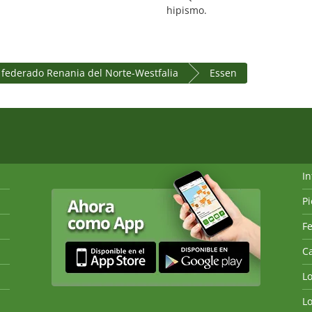
hipismo.
 federado Renania del Norte-Westfalia
Essen
I
P
Fe
Ca
L
L