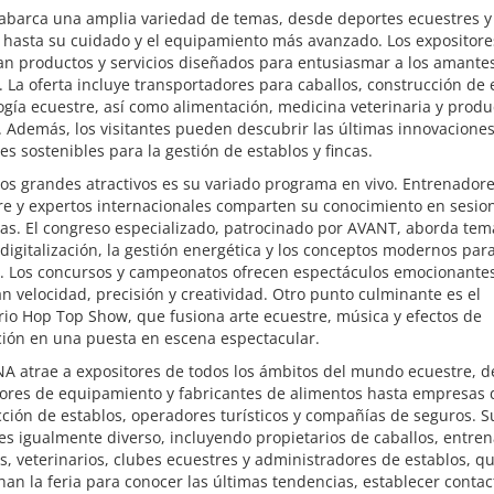
 abarca una amplia variedad de temas, desde deportes ecuestres y 
 hasta su cuidado y el equipamiento más avanzado. Los expositore
n productos y servicios diseñados para entusiasmar a los amantes
. La oferta incluye transportadores para caballos, construcción de 
ogía ecuestre, así como alimentación, medicina veterinaria y produ
 Además, los visitantes pueden descubrir las últimas innovaciones
es sostenibles para la gestión de establos y fincas.
os grandes atractivos es su variado programa en vivo. Entrenador
e y expertos internacionales comparten su conocimiento en sesio
as. El congreso especializado, patrocinado por AVANT, aborda tem
digitalización, la gestión energética y los conceptos modernos par
s. Los concursos y campeonatos ofrecen espectáculos emocionante
 velocidad, precisión y creatividad. Otro punto culminante es el
io Hop Top Show, que fusiona arte ecuestre, música y efectos de
ción en una puesta en escena espectacular.
A atrae a expositores de todos los ámbitos del mundo ecuestre, 
ores de equipamiento y fabricantes de alimentos hasta empresas 
ción de establos, operadores turísticos y compañías de seguros. S
es igualmente diverso, incluyendo propietarios de caballos, entre
s, veterinarios, clubes ecuestres y administradores de establos, q
an la feria para conocer las últimas tendencias, establecer contac