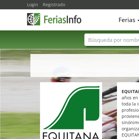
Login
Registrado
Ferias
Nombres de ferias
EQUITA
años en 
toda la 
profesio
proviene
sinónimo
organiz
EQUITAN