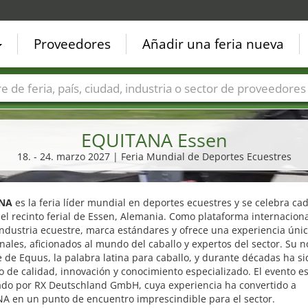
Proveedores
Añadir una feria nueva
Países
Ciudades
Sectores de ferias
Sectores de prove
EQUITANA Essen
18. - 24. marzo 2027 | Feria Mundial de Deportes Ecuestres
NA
es la feria líder mundial en deportes ecuestres y se celebra ca
el recinto ferial de Essen, Alemania. Como plataforma internacion
industria ecuestre, marca estándares y ofrece una experiencia úni
nales, aficionados al mundo del caballo y expertos del sector. Su
 de Equus, la palabra latina para caballo, y durante décadas ha si
 de calidad, innovación y conocimiento especializado. El evento e
ado por RX Deutschland GmbH, cuya experiencia ha convertido a
A en un punto de encuentro imprescindible para el sector.