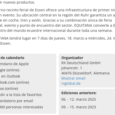
ir nuevos productos.
no recinto ferial de Essen ofrece una infraestructura de primer ni
n evento. Su ubicación central en la región del Ruhr garantiza un 
e en coche, tren y avión. Gracias a su combinación única de feria
l, evento y punto de encuentro del sector, EQUITANA convierte a 
entro del mundo ecuestre internacional durante toda una semana.
ANA tendrá lugar en 7 días de jueves, 18. marzo a miércoles, 24.
 Essen.
 de calendario
Organizador
RX Deutschland GmbH
endario de Apple
Johannstr. 1
gle (online)
40476 Düsseldorf, Alemania
a en Outlook
Mostrar email
look.com (online)
rxglobal.de
oo (online)
Ediciones anteriore:
dir a la lista de favoritos
06. - 12. marzo 2025
ordatorio por email
000 personas interesadas
09. - 15. marzo 2023