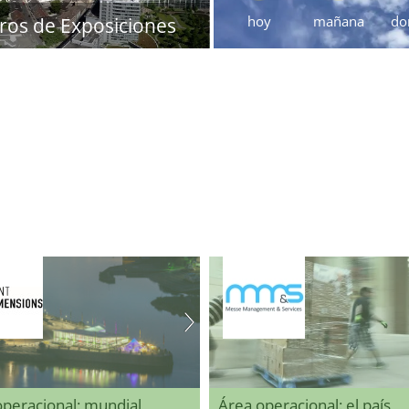
hoy
mañana
do
ros de Exposiciones
operacional: mundial
Área operacional: el país