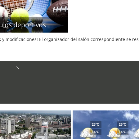
culos deportivos
s y modificaciones! El organizador del salón correspondiente se re
23°C
26°C
14°C
14°C