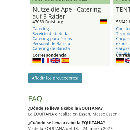
Nutze die Ape - Catering
TEN
auf 3 Räder
47059 Duisburg
56642 
Catering
Constr
Servicio de bebidas
Tecnol
Catering para Ferias
Carpas
Personal de Barista
exposi
Catering de Barista
Carpas 
Alquile
Correspondencia:
Corres
Añadir los proveedores!
FAQ
¿Dónde se lleva a cabo la EQUITANA?
La EQUITANA e realiza en Essen, Messe Essen.
¿Cuándo se lleva a cabo la EQUITANA?
Visite la EQUITANA del 18. - 24. marzo 2027.