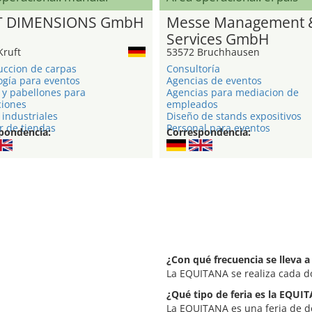
T DIMENSIONS GmbH
Messe Management 
Services GmbH
Kruft
53572 Bruchhausen
uccion de carpas
Consultoría
ogía para eventos
Agencias de eventos
 y pabellones para
Agencias para mediacion de
ciones
empleados
industriales
Diseño de stands expositivos
r de tiendas
Personal para eventos
pondencia:
Correspondencia:
¿Con qué frecuencia se lleva 
La EQUITANA se realiza cada d
¿Qué tipo de feria es la EQUI
La EQUITANA es una feria de d