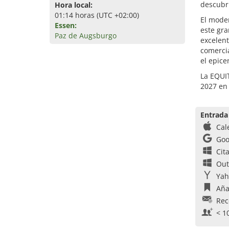
descubr
Hora local:
01:14 horas (UTC +02:00)
El moder
Essen:
este gra
Paz de Augsburgo
excelent
comercia
el epic
La EQUIT
2027 en
Entrada
Cal
Goo
Cit
Out
Yah
Aña
Rec
< 1