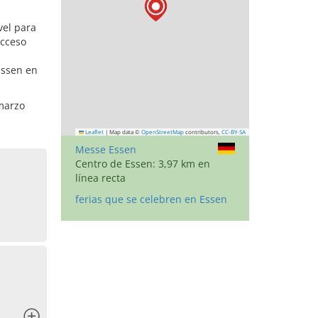
vel para
acceso
Essen en
 marzo
Leaflet
|
Map data ©
OpenStreetMap
contributors,
CC-BY-SA
Messe Essen
Centro de Essen: 3,97 km en
línea recta
ferias que se celebren en Essen
x