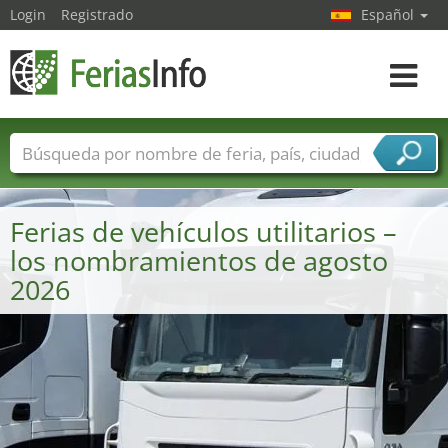
Login
Registrado
Español
Navega
toggle
Nombres de ferias
Países
Ciudades
Sectores de ferias
Ferias de vehículos utilitarios –
Sectores de proveedor de servicios
los nombramientos de agosto
2026