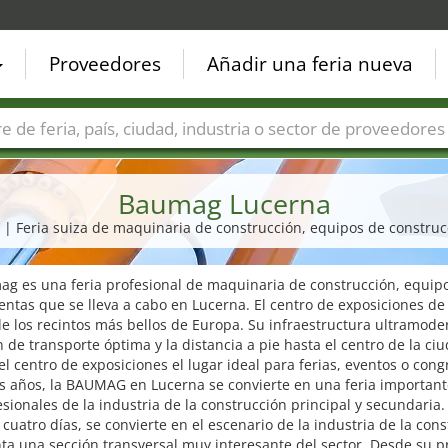
Proveedores
Añadir una feria nueva
Países
Ciudades
Sectores de ferias
Sectores de prove
Baumag Lucerna
7 | Feria suiza de maquinaria de construcción, equipos de constru
g es una feria profesional de maquinaria de construcción, equipo
ntas que se lleva a cabo en Lucerna. El centro de exposiciones de
e los recintos más bellos de Europa. Su infraestructura ultramode
 de transporte óptima y la distancia a pie hasta el centro de la ci
l centro de exposiciones el lugar ideal para ferias, eventos o cong
s años, la BAUMAG en Lucerna se convierte en una feria important
esionales de la industria de la construcción principal y secundaria.
cuatro días, se convierte en el escenario de la industria de la con
ta una sección transversal muy interesante del sector. Desde su 