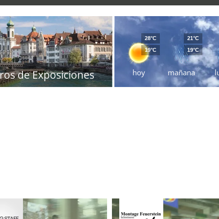
28°C
21°C
19°C
19°C
hoy
mañana
l
ros de Exposiciones