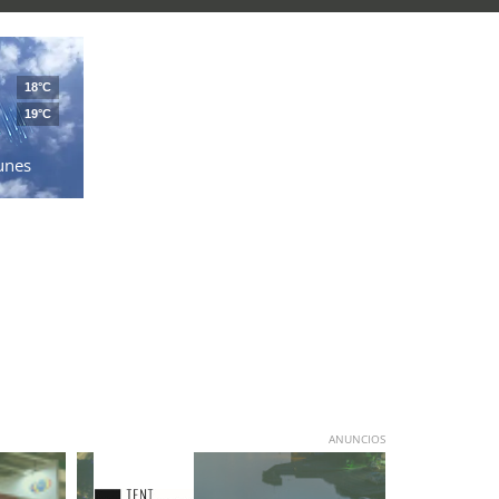
18°C
19°C
unes
ANUNCIOS