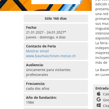
edición
presenta
una red 
Sólo 166 dias
primaria
sus much
Fecha:
iniguala
21.01.2027 - 24.01.2027*
intensiv
jueves - domingo, 4 días
exposito
La feri
Contacto de Feria
independ
Mostrar email
mayores 
www.baumaschinen-messe.ch
incluyen
más de 1
Audiencia:
únicamente para visitantes
La Bauma
profesionales
en Luce
Frecuencia:
Entrada
cada dos años
Cal
Año de fundación:
Goo
1984
Cit