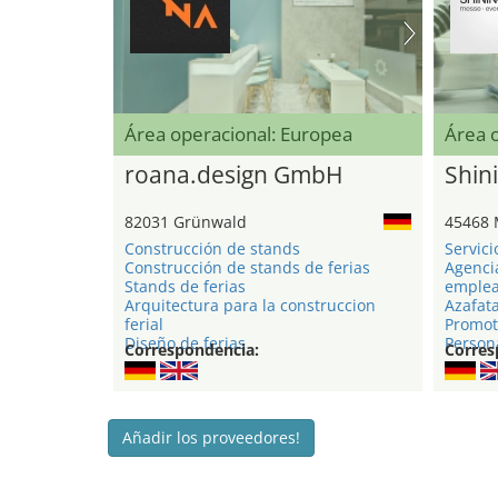
Área operacional: Europea
Área 
roana.design GmbH
Shini
82031 Grünwald
45468 
Construcción de stands
Servici
Construcción de stands de ferias
Agenci
Stands de ferias
emple
Arquitectura para la construccion
Azafat
ferial
Promot
Diseño de ferias
Persona
Correspondencia:
Corres
Añadir los proveedores!