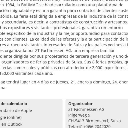
 en 1984, la BAUMAG se ha desarrollado como una plataforma de
ción inigualable y es una garantía para contactos de clientes sost
sólida. La feria está dirigida a empresas de la industria de la cons
 y secundaria, es decir, a contratistas de construcción y artesanos
os expositores y visitantes profesionales, garantiza un entorno
ble específico de la industria y la mejor oportunidad para contacto
os con clientes. La calidad de las ofertas y la alta participación de l
res atraen a visitantes interesados de Suiza y los países vecinos a
a es organizada por ZT Fachmessen AG, una empresa familiar
iente dirigida por sus propietarios de tercera generación y uno d
organizadores de ferias privadas de Suiza. Sus 8 ferias propias, 
 ferias comerciales y públicas con alrededor de 2,000 expositores,
50,000 visitantes cada año.
g tendrá lugar en 4 días de jueves, 21. enero a domingo, 24. ene
rna.
 de calendario
Organizador
ZT Fachmessen AG
endario de Apple
Pilgerweg 9
gle (online)
CH-5413 Birmenstorf, Suiza
a en Outlook
Tel: +41 (0)56 2042020