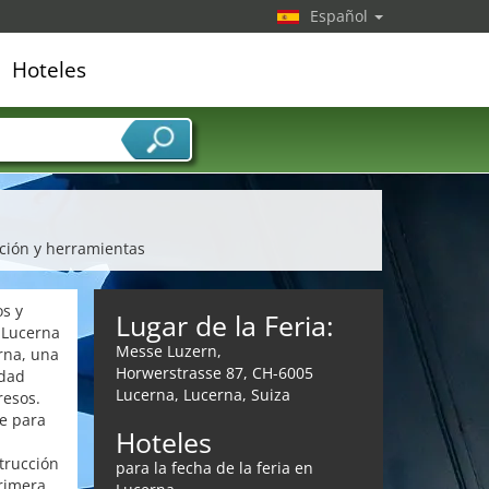
Español
Hoteles
edor de servicios
cción y herramientas
s y
Lugar de la Feria:
 Lucerna
Messe Luzern,
rna, una
Horwerstrasse 87, CH-6005
udad
Lucerna, Lucerna, Suiza
resos.
e para
Hoteles
strucción
para la fecha de la feria en
primera