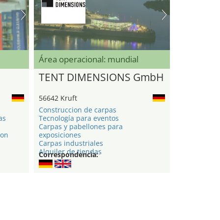
Área operacional: mundial
TENT DIMENSIONS GmbH
56642 Kruft
Construccion de carpas
as
Tecnología para eventos
Carpas y pabellones para
ion
exposiciones
Carpas industriales
Alquiler de tiendas
Correspondencia: