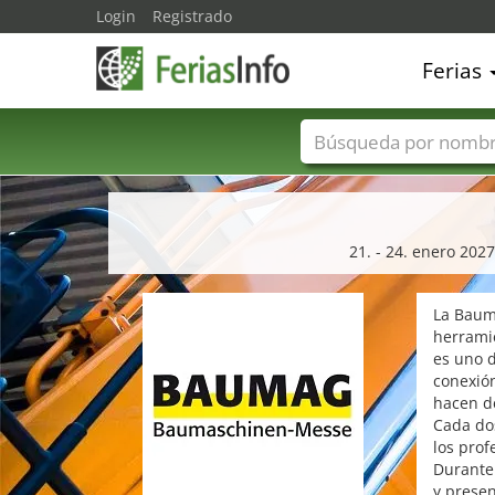
Login
Registrado
Ferias
Nombres de ferias
21. - 24. enero 202
La Bauma
herramie
es uno d
conexión
hacen de
Cada do
los prof
Durante 
y presen