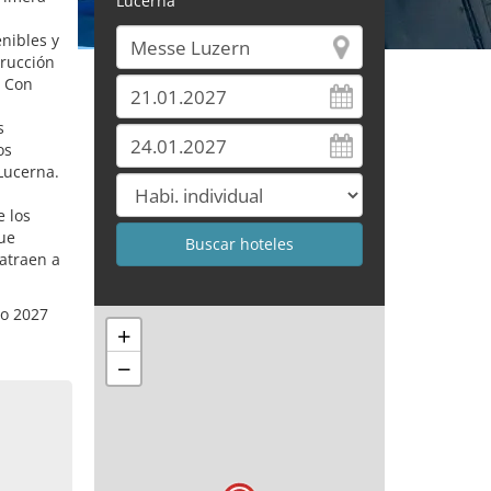
Lucerna
enibles y
trucción
. Con
s
os
 Lucerna.
e los
que
 atraen a
ro 2027
+
−