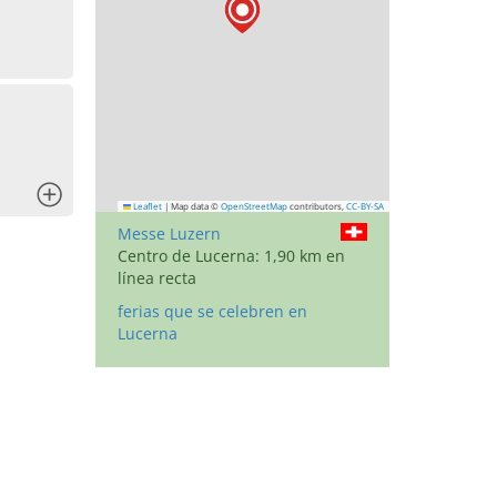
x
Leaflet
|
Map data ©
OpenStreetMap
contributors,
CC-BY-SA
Messe Luzern
Centro de Lucerna: 1,90 km en
línea recta
ferias que se celebren en
Lucerna