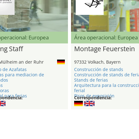
operacional: Europea
Área operacional: Europea
ng Staff
Montage Feuerstein
Mülheim an der Ruhr
97332 Volkach, Bayern
o de Azafatas
Construcción de stands
as para mediacion de
Construcción de stands de feri
ados
Stands de ferias
as
Arquitectura para la construcc
oras
ferial
l para ferias
Pisos de exposición
pondencia:
Correspondencia: