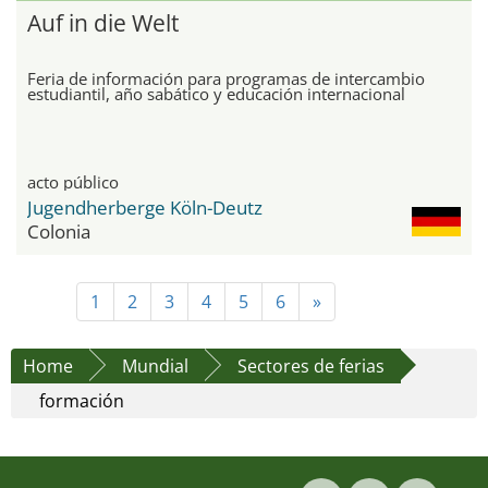
Auf in die Welt
Feria de información para programas de intercambio
estudiantil, año sabático y educación internacional
acto público
Jugendherberge Köln-Deutz
Colonia
1
2
3
4
5
6
»
Home
Mundial
Sectores de ferias
formación