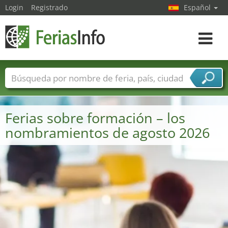
Login
Registrado
Español
Navega
toggle
Nombres de ferias
Países
Ciudades
Sectores de ferias
Ferias sobre formación – los
Sectores de proveedor de servicios
nombramientos de agosto 2026