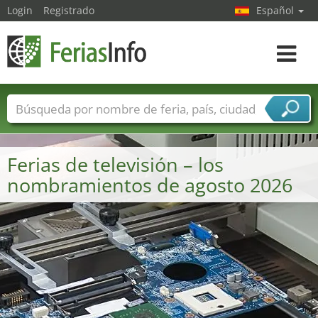
Login
Registrado
Español
Navega
toggle
Nombres de ferias
Países
Ciudades
Sectores de ferias
Ferias de televisión – los
Sectores de proveedor de servicios
nombramientos de agosto 2026