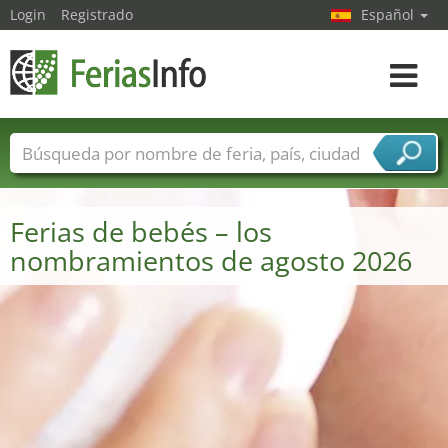
Login
Registrado
Español
Navega
toggle
Nombres de ferias
Países
Ciudades
Sectores de ferias
Ferias de bebés – los
Sectores de proveedor de servicios
nombramientos de agosto 2026