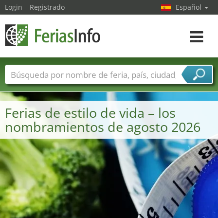
Login
Registrado
Español
Navega
toggle
Nombres de ferias
Países
Ciudades
Sectores de ferias
Ferias de estilo de vida – los
Sectores de proveedor de servicios
nombramientos de agosto 2026