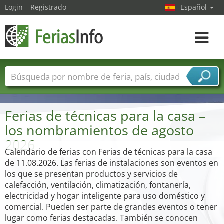
Login
Registrado
Español
Navega
toggle
Nombres de ferias
Países
Ciudades
Sectores de ferias
Ferias de técnicas para la casa –
Sectores de proveedor de servicios
los nombramientos de agosto
2026
Calendario de ferias con Ferias de técnicas para la casa
de 11.08.2026. Las ferias de instalaciones son eventos en
los que se presentan productos y servicios de
calefacción, ventilación, climatización, fontanería,
electricidad y hogar inteligente para uso doméstico y
comercial. Pueden ser parte de grandes eventos o tener
lugar como ferias destacadas. También se conocen