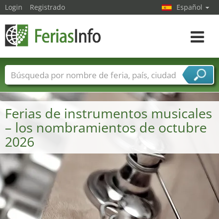
Login
Registrado
Español
Navega
toggle
Nombres de ferias
Países
Ciudades
Sectores de ferias
Ferias de instrumentos musicales
Sectores de proveedor de servicios
– los nombramientos de octubre
2026