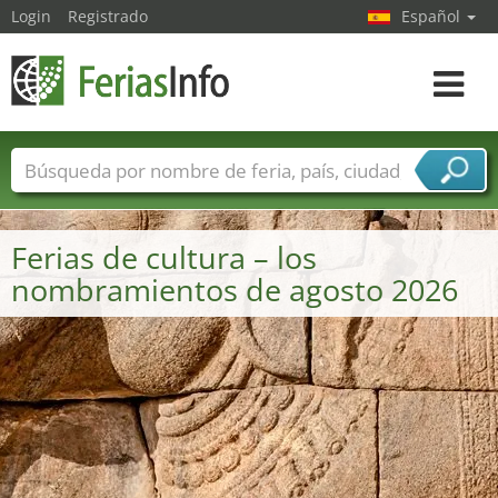
Login
Registrado
Español
Navega
toggle
Nombres de ferias
Países
Ciudades
Sectores de ferias
Ferias de cultura – los
Sectores de proveedor de servicios
nombramientos de agosto 2026