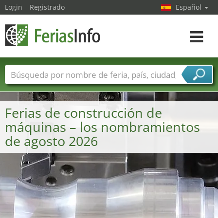
Login
Registrado
Español
Navega
toggle
Nombres de ferias
Países
Ciudades
Sectores de ferias
Ferias de construcción de
Sectores de proveedor de servicios
máquinas – los nombramientos
de agosto 2026