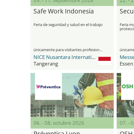
09. - 11. septiembre 2026
22. - 
Safe Work Indonesia
Secu
Feria de seguridad y salud en el trabajo
Feria mu
protecc
únicamente para visitantes profesionales
NICE Nusantara International Convention Exhibition
Messe
Tangerang
Essen
06. - 08. octubre 2026
07. - 
Préventica Lyon
OSH 