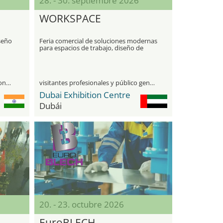
28. - 30. septiembre 2026
WORKSPACE
iseño
Feria comercial de soluciones modernas
para espacios de trabajo, diseño de
oficinas y tecnología
únicamente para visitantes profesionales
visitantes profesionales y público general
Dubai Exhibition Centre
Dubái
20. - 23. octubre 2026
EuroBLECH