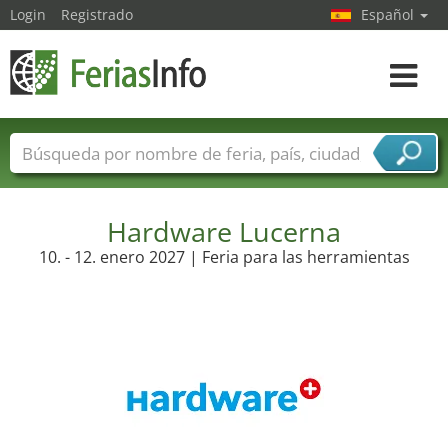
Login
Registrado
Español
Navega
toggle
Nombres de ferias
Países
Ciudades
Sectores de ferias
Sectores de proveedor de servicios
Hardware Lucerna
10. - 12. enero 2027 | Feria para las herramientas