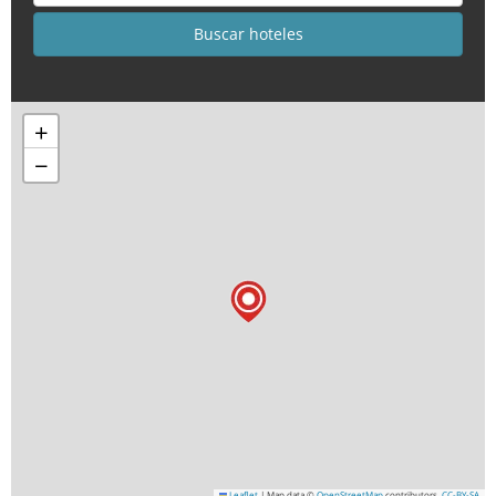
+
−
Leaflet
|
Map data ©
OpenStreetMap
contributors,
CC-BY-SA