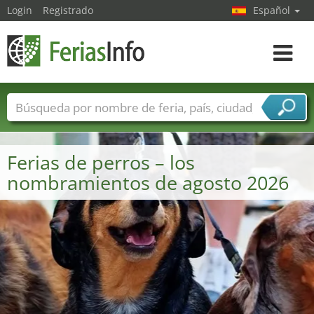
Login
Registrado
Español
Navega
toggle
Nombres de ferias
Países
Ciudades
Sectores de ferias
Ferias de perros – los
Sectores de proveedor de servicios
nombramientos de agosto 2026