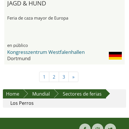
JAGD & HUND
Feria de caza mayor de Europa
en público
Kongresszentrum Westfalenhallen
Dortmund
1
2
3
»
Home
Mundial
Sectores de ferias
Los Perros