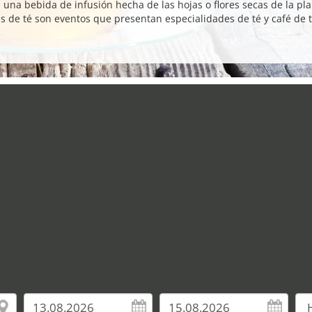
es una bebida de infusión hecha de las hojas o flores secas de la pl
s de té son eventos que presentan especialidades de té y café de 