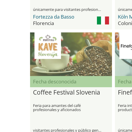
únicamente para visitantes profesionales
Fortezza da Basso
Köln 
Florencia
Colon
Fecha desconocida
Fecha
Coffee Festival Slovenia
Fine
Feria para amantes del café
Feria in
profesionales y aficionados
producto
té, vinos
visitantes profesionales y público general