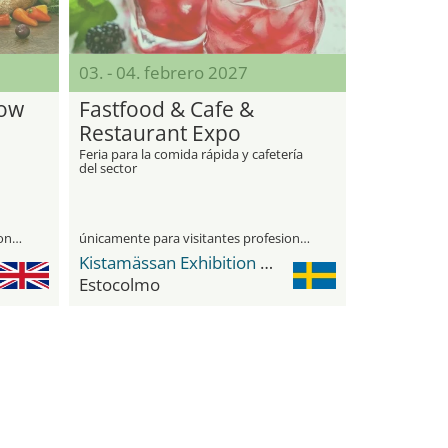
03. - 04. febrero 2027
how
Fastfood & Cafe &
Restaurant Expo
Feria para la comida rápida y cafetería
del sector
únicamente para visitantes profesionales
únicamente para visitantes profesionales
Kistamässan Exhibition & Congress Centre
Estocolmo