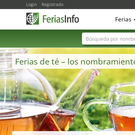
Login
Registrado
Ferias
Nombres de ferias
Ferias de té – los nombramient