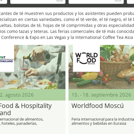
cantes de té muestren sus productos y los asistentes pueden proba
cializan en ciertas variedades, como el té verde, el té negro, el té
eltas, bolsitas de té, hojas de té comprimidas y otras especialid
ios como tazas y teteras. Las ferias comerciales de té más conocid
 Conference & Expo en Las Vegas y la International Coffee Tea Asia
22. agosto 2026
15. - 18. septiembre 2026
Food & Hospitality
Worldfood Moscú
land
ternacional de alimentos,
Feria internacional para la industri
 hoteles, panaderías,
alimentos y bebidas en Eurasia
ntes, catering y equipos