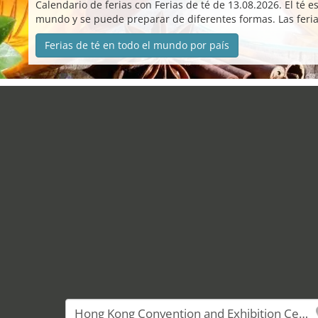
Calendario de ferias con Ferias de té de 13.08.2026. El té 
mundo y se puede preparar de diferentes formas. Las feria
Ferias de té en todo el mundo por país