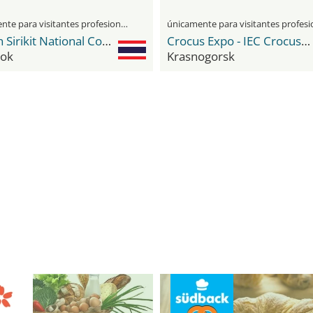
únicamente para visitantes profesionales
Queen Sirikit National Convention Center
Crocus Expo - IEC Crocus Expo International Exhibition Centre
ok
Krasnogorsk