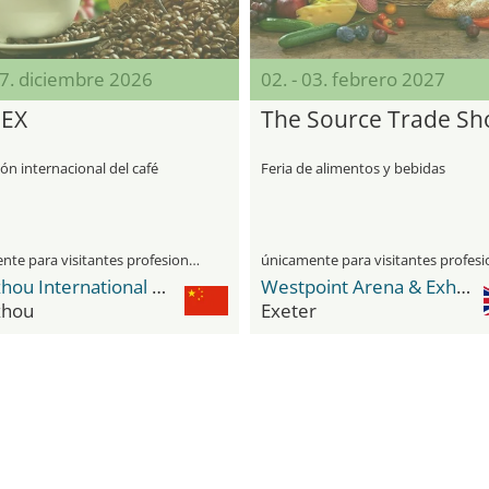
27. diciembre 2026
02. - 03. febrero 2027
EEX
The Source Trade S
ón internacional del café
Feria de alimentos y bebidas
únicamente para visitantes profesionales
Hangzhou International EXPO Center
Westpoint Arena & Exhibition Centre
zhou
Exeter