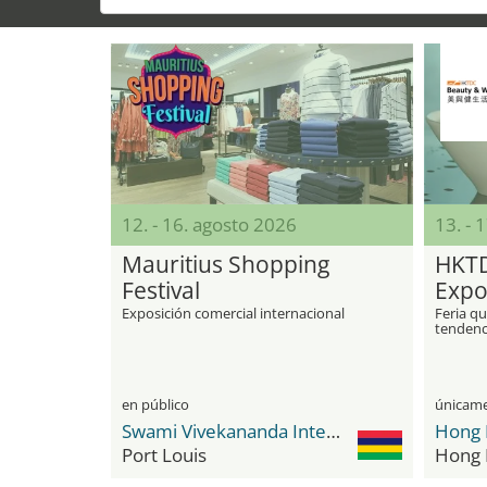
12. - 16. agosto 2026
13. - 
Mauritius Shopping
HKTD
Festival
Exp
Exposición comercial internacional
Feria qu
tendenci
cosmétic
bienest
en público
Swami Vivekananda International Convention Centre (SVICC)
Port Louis
Hong 