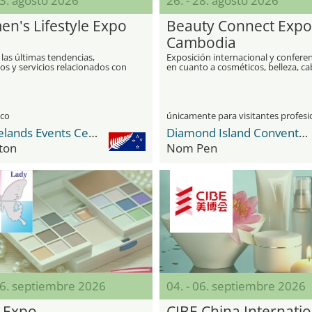
23. agosto 2026
26. - 28. agosto 2026
n's Lifestyle Expo
Beauty Connect Expo
Cambodia
 las últimas tendencias,
Exposición internacional y confere
s y servicios relacionados con
en cuanto a cosméticos, belleza, ca
 de la mujer moderna
y profesionales de spa
ico
Claudelands Events Centre
Diamond Island Convention and Exhibition Center
ton
Nom Pen
06. septiembre 2026
04. - 06. septiembre 2026
 Expo
CIBE China Internatio