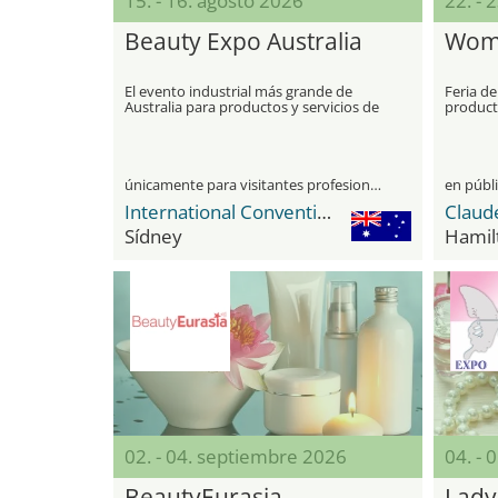
15. - 16. agosto 2026
22. - 
Beauty Expo Australia
Wome
El evento industrial más grande de
Feria de
Australia para productos y servicios de
producto
belleza profesionales
la vida
únicamente para visitantes profesionales
en públ
International Convention Centre ICC
Sídney
Hamil
02. - 04. septiembre 2026
04. - 
BeautyEurasia
Lady