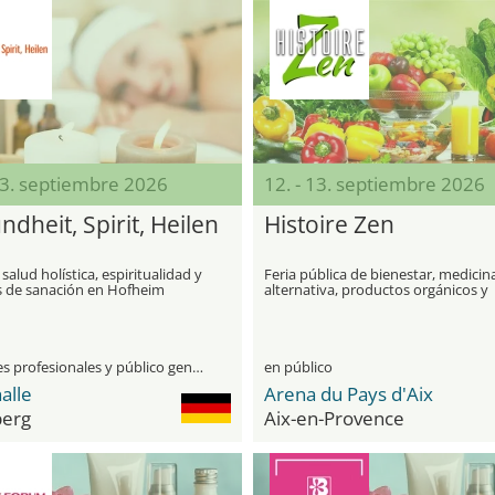
13. septiembre 2026
12. - 13. septiembre 2026
dheit, Spirit, Heilen
Histoire Zen
 salud holística, espiritualidad y
Feria pública de bienestar, medicin
 de sanación en Hofheim
alternativa, productos orgánicos y
salud holística
visitantes profesionales y público general
en público
alle
Arena du Pays d'Aix
berg
Aix-en-Provence