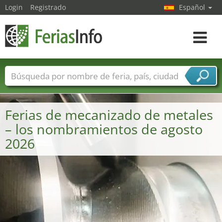
Login
Registrado
Español
Navega
toggle
Nombres de ferias
Países
Ciudades
Sectores de ferias
Ferias de mecanizado de metales
Sectores de proveedor de servicios
– los nombramientos de agosto
2026