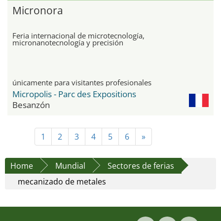
Micronora
Feria internacional de microtecnología,
micronanotecnología y precisión
únicamente para visitantes profesionales
Micropolis - Parc des Expositions
Besanzón
1
2
3
4
5
6
»
Home
Mundial
Sectores de ferias
mecanizado de metales