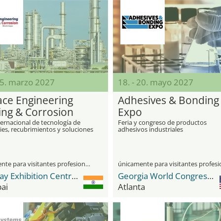
05. marzo 2027
18. - 20. mayo 2027
ace Engineering
Adhesives & Bonding
ing & Corrosion
Expo
d Expo
ternacional de tecnología de
Feria y congreso de productos
ies, recubrimientos y soluciones
adhesivos industriales
cción contra la corrosión en
 industrias
únicamente para visitantes profesionales
Bombay Exhibition Centre (BEC) NESCO
Georgia World Congress Center
ai
Atlanta