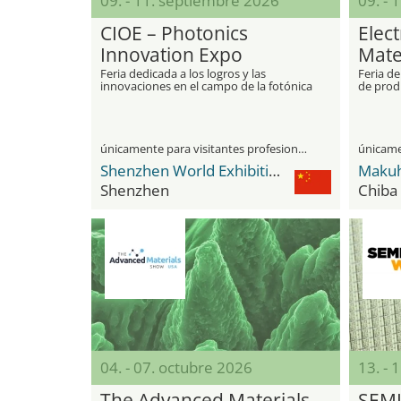
09. - 11. septiembre 2026
09. - 
CIOE – Photonics
Elec
Innovation Expo
Mate
Feria dedicada a los logros y las
Feria de
innovaciones en el campo de la fotónica
de prod
únicamente para visitantes profesionales
Shenzhen World Exhibition & Convention Center
Makuh
Shenzhen
Chiba
04. - 07. octubre 2026
13. - 
The Advanced Materials
SEM