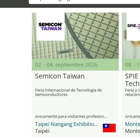
02. - 04. septiembre 2026
08. - 
Semicon Taiwan
SPIE
Tech
Lith
Feria Internacional de Tecnología de
Feria y 
Semiconductores
relacio
litograf
únicamente para visitantes profesionales
Taipei Nangang Exhibition Center
Monte
Taipéi
Monte