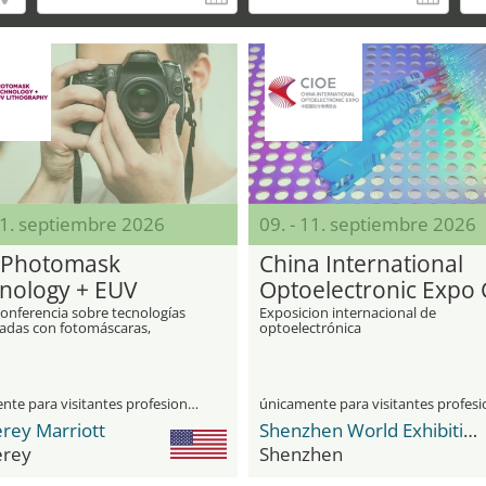
11. septiembre 2026
09. - 11. septiembre 2026
 Photomask
China International
nology + EUV
Optoelectronic Expo
ography
conferencia sobre tecnologías
Exposicion internacional de
nadas con fotomáscaras,
optoelectrónica
ía EUV y procesos relacionados
únicamente para visitantes profesionales
rey Marriott
Shenzhen World Exhibition & Convention Center
rey
Shenzhen