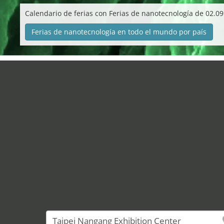
Calendario de ferias con Ferias de nanotecnología de 02.09
Ferias de nanotecnología en todo el mundo por país