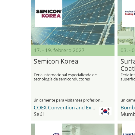
17. - 19. febrero 2027
03. - 
Semicon Korea
Surf
Coat
Worl
Feria internacional especializada de
Feria in
tecnología de semiconductores
superfic
de prote
diversas
únicamente para visitantes profesionales
COEX Convention and Exhibition Center
Seúl
Mumb