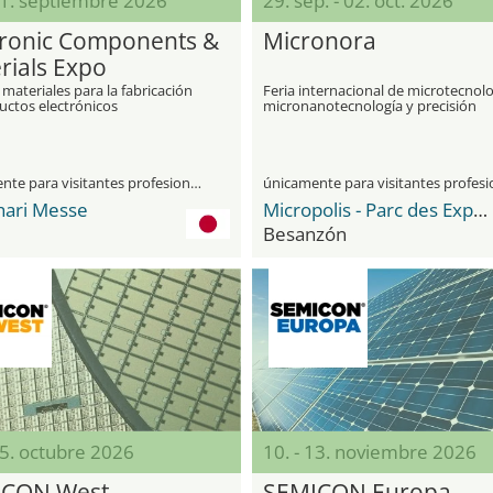
11. septiembre 2026
29. sep. - 02. oct. 2026
tronic Components &
Micronora
rials Expo
 materiales para la fabricación
Feria internacional de microtecnolo
uctos electrónicos
micronanotecnología y precisión
únicamente para visitantes profesionales
ari Messe
Micropolis - Parc des Expositions
Besanzón
15. octubre 2026
10. - 13. noviembre 2026
ICON West
SEMICON Europa