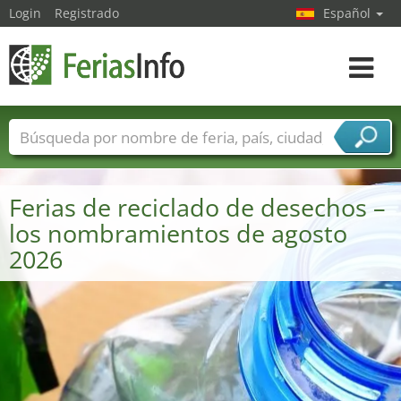
Login
Registrado
Español
Navega
toggle
Nombres de ferias
Países
Ciudades
Sectores de ferias
Ferias de reciclado de desechos –
Sectores de proveedor de servicios
los nombramientos de agosto
2026