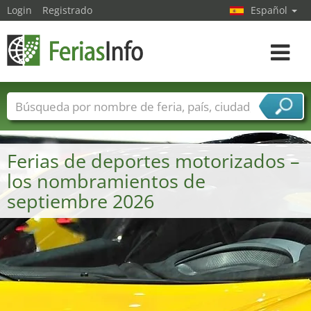
Login
Registrado
Español
Navega
toggle
Nombres de ferias
Países
Ciudades
Sectores de ferias
Ferias de deportes motorizados –
Sectores de proveedor de servicios
los nombramientos de
septiembre 2026