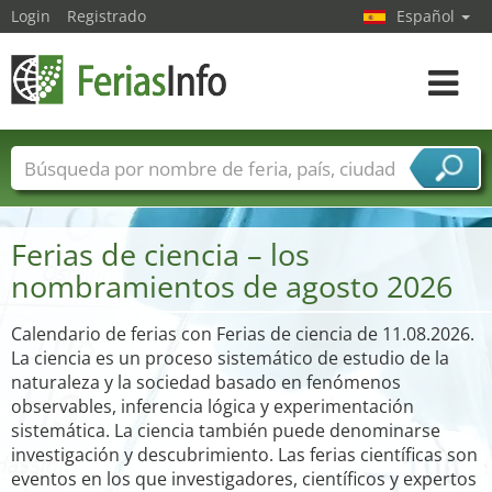
Login
Registrado
Español
Navega
toggle
Nombres de ferias
Países
Ciudades
Sectores de ferias
Ferias de ciencia – los
Sectores de proveedor de servicios
nombramientos de agosto 2026
Calendario de ferias con Ferias de ciencia de 11.08.2026.
La ciencia es un proceso sistemático de estudio de la
naturaleza y la sociedad basado en fenómenos
observables, inferencia lógica y experimentación
sistemática. La ciencia también puede denominarse
investigación y descubrimiento. Las ferias científicas son
eventos en los que investigadores, científicos y expertos