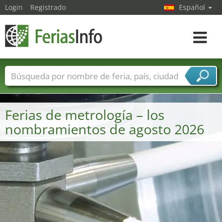
Login
Registrado
Español
Navega
toggle
Nombres de ferias
Países
Ciudades
Sectores de ferias
Ferias de metrología – los
Sectores de proveedor de servicios
nombramientos de agosto 2026