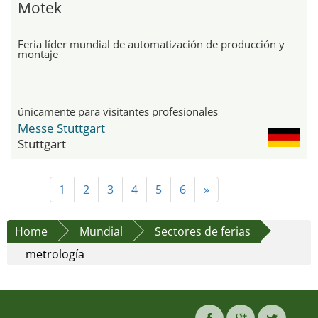
Motek
Feria líder mundial de automatización de producción y
montaje
únicamente para visitantes profesionales
Messe Stuttgart
Stuttgart
1
2
3
4
5
6
»
Home
Mundial
Sectores de ferias
metrología