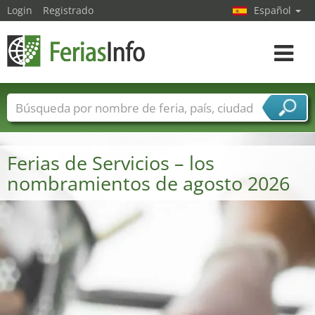
Login
Registrado
Español
Navega
toggle
Nombres de ferias
Países
Ciudades
Sectores de ferias
Ferias de Servicios – los
Sectores de proveedor de servicios
nombramientos de agosto 2026