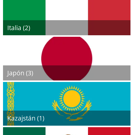
Italia (2)
Japón (3)
Kazajstán (1)