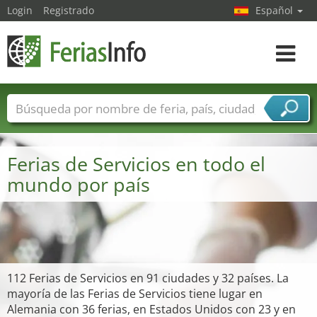
Login
Registrado
Español
Navega
toggle
Nombres de ferias
Países
Ciudades
Sectores de ferias
Ferias de Servicios en todo el
Sectores de proveedor de servicios
mundo por país
112 Ferias de Servicios en 91 ciudades y 32 países. La
mayoría de las Ferias de Servicios tiene lugar en
Alemania con 36 ferias, en Estados Unidos con 23 y en