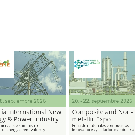
18. septiembre 2026
20. - 22. septiembre 2026
ria International New
Composite and Non-
gy & Power Industry
metallic Expo
 NNEPIE
mercial de suministro
Feria de materiales compuestos
co, energías renovables y
innovadores y soluciones industria
ía eléctrica
no metálicas