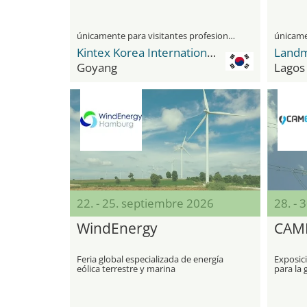
únicamente para visitantes profesionales
Kintex Korea International Exhibition Center
Landm
Goyang
Lagos
22. - 25. septiembre 2026
28. - 
WindEnergy
CAM
Feria global especializada de energía
Exposici
eólica terrestre y marina
para la 
ingenier