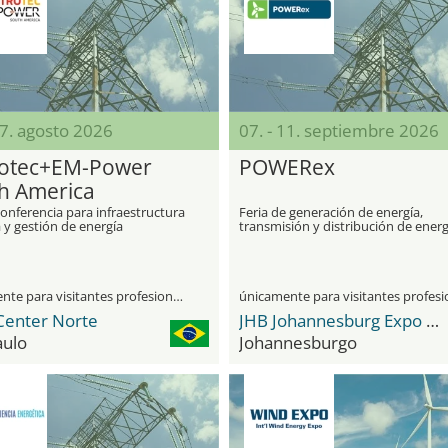
27. agosto 2026
07. - 11. septiembre 2026
rotec+EM-Power
POWERex
h America
conferencia para infraestructura
Feria de generación de energía,
a y gestión de energía
transmisión y distribución de energ
aplicación de energía y energías
renovables
únicamente para visitantes profesionales
Center Norte
JHB Johannesburg Expo Centre
aulo
Johannesburgo