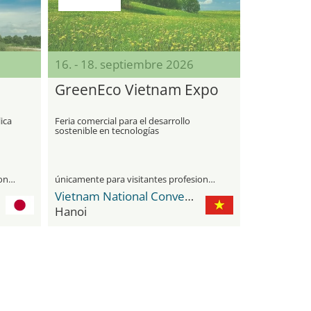
16. - 18. septiembre 2026
GreenEco Vietnam Expo
lica
Feria comercial para el desarrollo
sostenible en tecnologías
medioambientales ecológicas
únicamente para visitantes profesionales
únicamente para visitantes profesionales
Vietnam National Convention Center
Hanoi