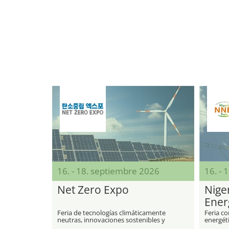
16. - 18. septiembre 2026
16. - 
Net Zero Expo
Nige
Ener
Expo
Feria de tecnologías climáticamente
Feria co
neutras, innovaciones sostenibles y
energéti
reducción de CO₂
tecnolog