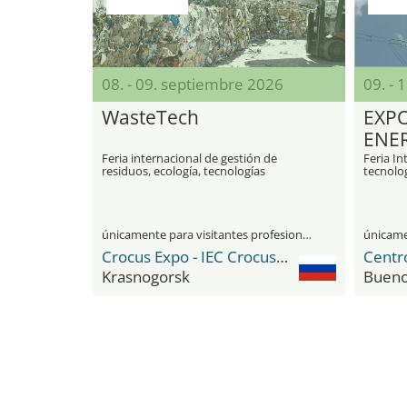
08. - 09. septiembre 2026
09. - 
WasteTech
EXPO
ENE
Feria internacional de gestión de
Feria In
residuos, ecología, tecnologías
tecnolog
medioambientales y energías
eficient
renovables
únicamente para visitantes profesionales
Crocus Expo - IEC Crocus Expo International Exhibition Centre
Centr
Krasnogorsk
Bueno