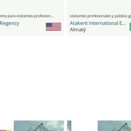
únicamente para visitantes profesionales
 Regency
Atakent International Exhibition Centre
n
Almatý