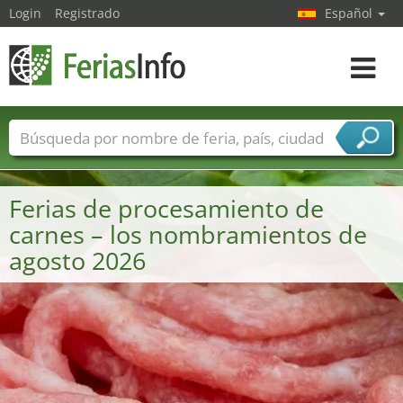
Login
Registrado
Español
Navega
toggle
Nombres de ferias
Países
Ciudades
Sectores de ferias
Ferias de procesamiento de
Sectores de proveedor de servicios
carnes – los nombramientos de
agosto 2026