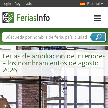
Login
Registrado
Español
Navega
toggle
Nombres de ferias
Países
Ciudades
Sectores de ferias
Ferias de ampliación de interiores
Sectores de proveedor de servicios
– los nombramientos de agosto
2026