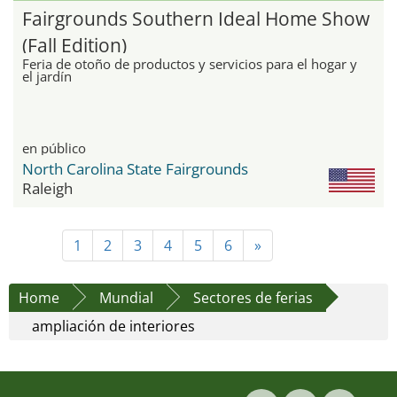
Fairgrounds Southern Ideal Home Show
(Fall Edition)
Feria de otoño de productos y servicios para el hogar y
el jardín
en público
North Carolina State Fairgrounds
Raleigh
1
2
3
4
5
6
»
Home
Mundial
Sectores de ferias
ampliación de interiores