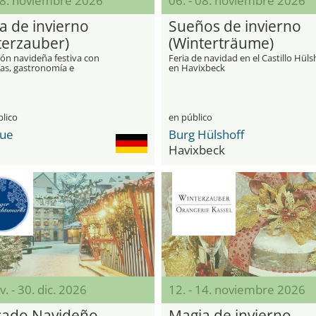
08. noviembre 2026
06. - 08. noviembre 2026
a de invierno
Sueños de invierno
terzauber)
(Winterträume)
ión navideña festiva con
Feria de navidad en el Castillo Hüls
ías, gastronomía e
en Havixbeck
ciones
blico
en público
aue
Burg Hülshoff
l
Havixbeck
v. - 30. dic. 2026
12. - 14. noviembre 2026
ado Navideño
Magia de invierno