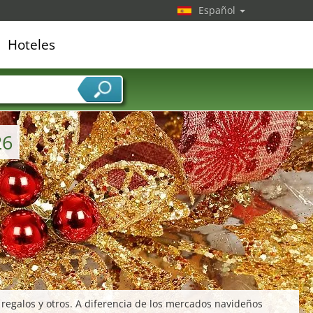
Español
Hoteles
edor de servicios
26
 regalos y otros. A diferencia de los mercados navideños