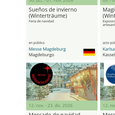
30. oct. - 01. nov. 2026
05. - 
Sueños de invierno
Magi
(Winterträume)
(Win
Feria de navidad
Exposic
artesan
ilumina
en público
acto pú
Messe Magdeburg
Karls
Magdeburgo
Kasse
12. nov. - 23. dic. 2026
12. no
Mercado de navidad
Merc