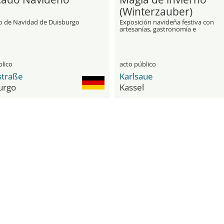
(Winterzauber)
 de Navidad de Duisburgo
Exposición navideña festiva con
artesanías, gastronomía e
iluminaciones
blico
acto público
straße
Karlsaue
urgo
Kassel