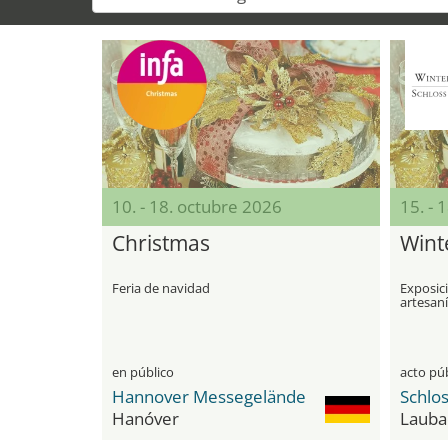
10. - 18. octubre 2026
15. - 
Christmas
Wint
Feria de navidad
Exposic
artesan
ilumina
en público
acto pú
Hannover Messegelände
Schlo
Hanóver
Lauba