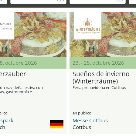
18. octubre 2026
23. - 25. octubre 2026
erzauber
Sueños de invierno
(Winterträume)
ión navideña festiva con
Feria prenavideña en Cottbus
ías, gastronomía e
ciones
blico
en público
sspark
Messe Cottbus
ch
Cottbus