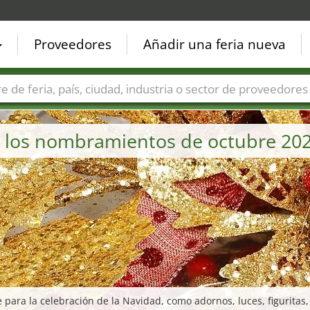
Proveedores
Añadir una feria nueva
Países
Ciudades
Sectores de ferias
Sectores de prove
 – los nombramientos de octubre 20
 para la celebración de la Navidad, como adornos, luces, figuritas,