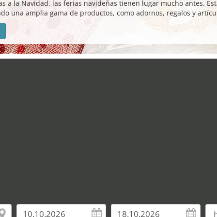
as a la Navidad, las ferias navideñas tienen lugar mucho antes. Es
ndo una amplia gama de productos, como adornos, regalos y artícul