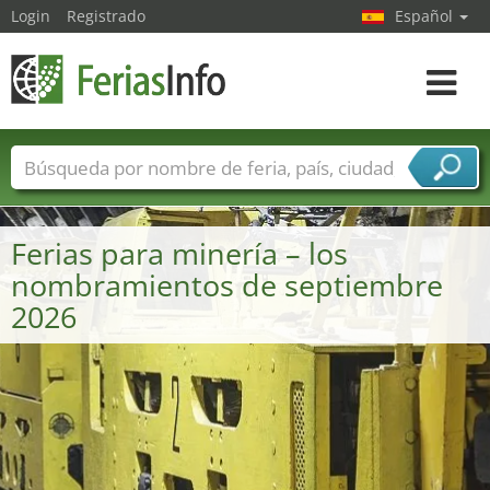
Login
Registrado
Español
Navega
toggle
Nombres de ferias
Países
Ciudades
Sectores de ferias
Ferias para minería – los
Sectores de proveedor de servicios
nombramientos de septiembre
2026