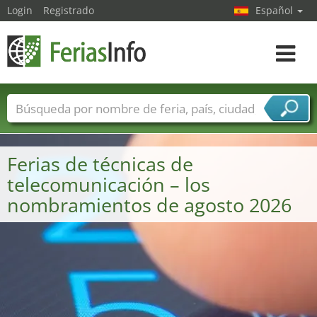
Login
Registrado
Español
Navega
toggle
Nombres de ferias
Países
Ciudades
Sectores de ferias
Ferias de técnicas de
Sectores de proveedor de servicios
telecomunicación – los
nombramientos de agosto 2026