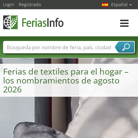
Login
Registrado
Español
Navega
toggle
Nombres de ferias
Países
Ciudades
Sectores de ferias
Ferias de textiles para el hogar –
Sectores de proveedor de servicios
los nombramientos de agosto
2026