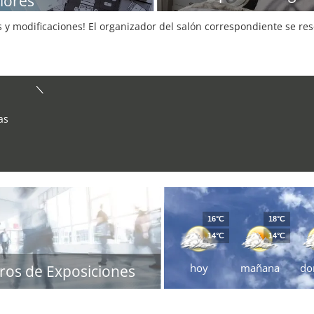
riores
s y modificaciones! El organizador del salón correspondiente se re
as
16°C
18°C
14°C
14°C
hoy
mañana
do
ros de Exposiciones