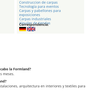
Construccion de carpas
Tecnología para eventos
Carpas y pabellones para
exposiciones
Carpas industriales
Alquiler de tiendas
Correspondencia:
a cabo la Formland?
is meses.
and?
talaciones, arquitectura en interiores y textiles para