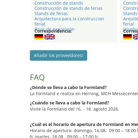
Construcción de stands
Constr
Construcción de stands de ferias
Constru
Stands de ferias
Stands 
Arquitectura para la construccion
Arquite
ferial
ferial
Pisos de exposición
Diseño 
Correspondencia:
Corres
Añadir los proveedores!
FAQ
¿Dónde se lleva a cabo la Formland?
La Formland e realiza en Herning, MCH Messecenter
¿Cuándo se lleva a cabo la Formland?
Visite la Formland del 16. - 18. agosto 2026.
¿Cuál es el horario de apertura de Formland en He
Horario de apertura: domingo, 16.08. 09:00 – 18:00 h
h; martes, 18.08. 09:00 – 17:00 h;