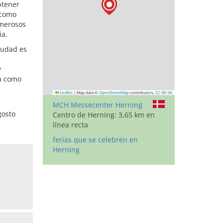
btener
 como
umerosos
ia.
ciudad es
y
da como
Leaflet
|
Map data ©
OpenStreetMap
contributors,
CC-BY-SA
MCH Messecenter Herning
gosto
Centro de Herning: 3,65 km en
línea recta
ferias que se celebren en
Herning