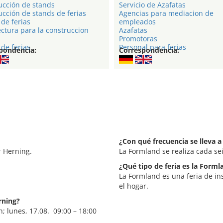
ucción de stands
Servicio de Azafatas
cción de stands de ferias
Agencias para mediacion de
de ferias
empleados
ctura para la construccion
Azafatas
Promotoras
de ferias
Personal para ferias
pondencia:
Correspondencia:
¿Con qué frecuencia se lleva 
 Herning.
La Formland se realiza cada se
¿Qué tipo de feria es la Forml
La Formland es una feria de ins
el hogar.
rning?
; lunes, 17.08. 09:00 – 18:00