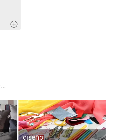
x
r, …
diseño