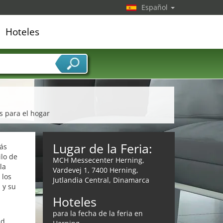
Español
Hoteles
edor de servicios
os para el hogar
Lugar de la Feria:
ás
ilo de
MCH Messecenter Herning,
la
Vardevej 1, 7400 Herning,
 los
Jutlandia Central, Dinamarca
 y su
Hoteles
.
para la fecha de la feria en
ad