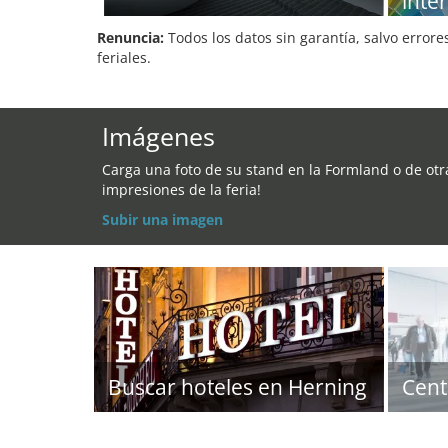
inte
Renuncia:
Todos los datos sin garantía, salvo errore
feriales.
Imágenes
Carga una foto de su stand en la Formland o de otr
impresiones de la feria!
Subir una imagen
Buscar hoteles en Herning
Cent