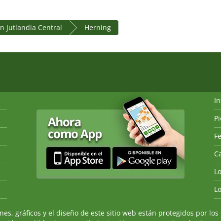
n Jutlandia Central
Herning
I
P
Fe
Ca
L
L
, gráficos y el diseño de este sitio web están protegidos por los 