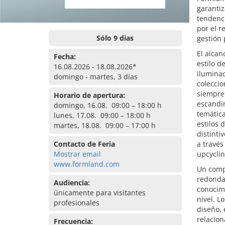
garantiz
tendenc
por el 
Sólo 9 dias
gestión 
El alcan
Fecha:
estilo d
16.08.2026 - 18.08.2026*
iluminac
domingo - martes, 3 días
coleccio
siempre 
Horario de apertura:
escandin
domingo, 16.08. 09:00 – 18:00 h
temática
lunes, 17.08. 09:00 – 18:00 h
estilos 
martes, 18.08. 09:00 – 17:00 h
distinti
Contacto de Feria
a través
Mostrar email
upcyclin
www.formland.com
Un comp
redondas
Audiencia:
conocimi
únicamente para visitantes
nivel. L
profesionales
diseño, 
relacion
Frecuencia: