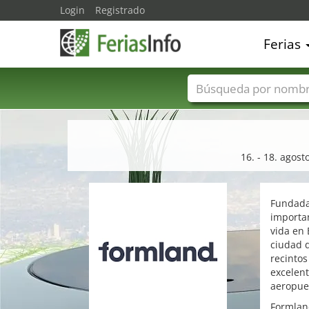
Login
Registrado
Ferias
Nombres de ferias
16. - 18. agost
Fundada 
importan
vida en 
ciudad 
recintos
excelent
aeropuer
Formland