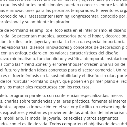
a que los visitantes profesionales puedan conocer siempre las últ
ias e innovaciones para las próximas temporadas. El evento es or
reconocido MCH Messecenter Herning Kongrescenter, conocido por 
profesional y su ambiente inspirador.
ce de Formland es amplio: el foco está en el interiorismo, el diseño 
e vida. Se presentan muebles, accesorios para el hogar, decoración
ión, textiles, arte, joyería y moda. La feria da especial importancia
nes visionarias, diseños innovadores y conceptos de decoración pi
con un enfoque claro en los valores característicos del diseño
avo: minimalismo, funcionalidad y estética atemporal. Instalacion
s como las “Trend Zones” y el “Greenhouse” ofrecen una visión de 
del futuro y brindan ideas concretas para el sector comercial. Un r
vo es el fuerte énfasis en la sostenibilidad y el diseño circular, por 
 de los “Circular Formland Days”, que ponen en primer plano el reci
g y los materiales respetuosos con los recursos.
leto programa paralelo, con conferencias especializadas, mesas
, charlas sobre tendencias y talleres prácticos, fomenta el interc
entos, apoya la innovación en el sector y facilita un networking de
os expositores y visitantes provienen de los ámbitos del interiorismo
el mobiliario, la moda, la joyería, los textiles y otros segmentos
ados con el estilo de vida. Todos comparten el objetivo de descubr