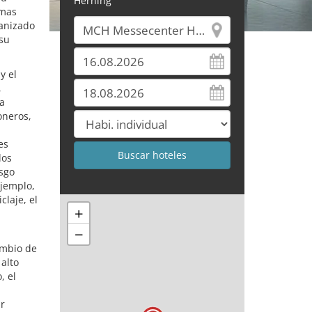
Herning
imas
ganizado
su
y el
,
 a
oneros,
es
los
asgo
ejemplo,
claje, el
+
−
ambio de
 alto
, el
ir