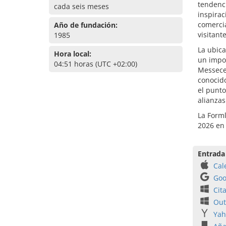
tendenci
cada seis meses
inspirac
comerci
Año de fundación:
visitant
1985
La ubica
Hora local:
un impor
04:51 horas (UTC +02:00)
Messece
conocido
el punto
alianzas
La Forml
2026 en
Entrada
Cal
Goo
Cit
Out
Yah