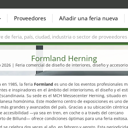
Proveedores
Añadir una feria nueva
Países
Ciudades
Sectores de ferias
Sectores de prove
Formland Herning
o 2026 | Feria comercial de diseño de interiores, diseño y accesori
en 1985, la feria
Formland
es uno de los eventos profesionales m
tes e inspiradores en el ámbito del interiorismo, el diseño y el est
Escandinavia. Su sede es el MCH Messecenter Herning, situado en 
danesa homónima. Este moderno centro de exposiciones es uno de
 más grandes y avanzados del país. Gracias a su ubicación céntrica
e accesibilidad —ya sea en tren, en coche o a través del cercano
to de Billund— ofrece condiciones óptimas para una feria exitosa
 se celebra dos veces al año, en febrero y agosto. Esta periodicid